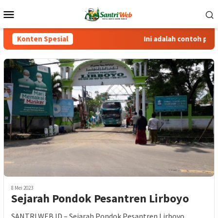
Loncat
Menu
ke
Mobile
konten
Konten Spesial
Ini adalah contoh pembe
8 Mei 2023
Sejarah Pondok Pesantren Lirboyo
SANTRI.WEB.ID – Sejarah Pondok Pesantren Lirboyo