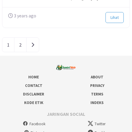
3 years ago
Lihat
Navigasi
Pos lama
1
2
posting
HOME
ABOUT
CONTACT
PRIVACY
DISCLAIMER
TERMS
KODE ETIK
INDEKS
JARINGAN SOCIAL
Facebook
Twitter