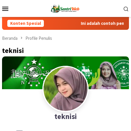
Loncat
Menu
ke
Mobile
konten
Konten Spesial
Ini adalah contoh pemberitah
Beranda
Profile Penulis
teknisi
teknisi