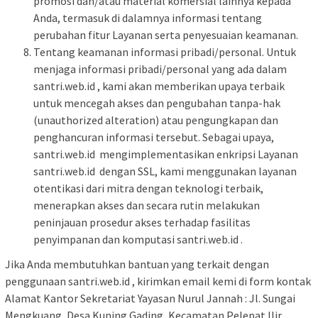
promosi dan/atau material komersial lainnya kepada
Anda, termasuk di dalamnya informasi tentang
perubahan fitur Layanan serta penyesuaian keamanan.
Tentang keamanan informasi pribadi/personal. Untuk
menjaga informasi pribadi/personal yang ada dalam
santri.web.id , kami akan memberikan upaya terbaik
untuk mencegah akses dan pengubahan tanpa-hak
(unauthorized alteration) atau pengungkapan dan
penghancuran informasi tersebut. Sebagai upaya,
santri.web.id mengimplementasikan enkripsi Layanan
santri.web.id dengan SSL, kami menggunakan layanan
otentikasi dari mitra dengan teknologi terbaik,
menerapkan akses dan secara rutin melakukan
peninjauan prosedur akses terhadap fasilitas
penyimpanan dan komputasi santri.web.id .
Jika Anda membutuhkan bantuan yang terkait dengan
penggunaan santri.web.id , kirimkan email kemi di form kontak
Alamat Kantor Sekretariat Yayasan Nurul Jannah : Jl. Sungai
Mengkuang, Desa Kuning Gading, Kecamatan Pelepat Ilir,