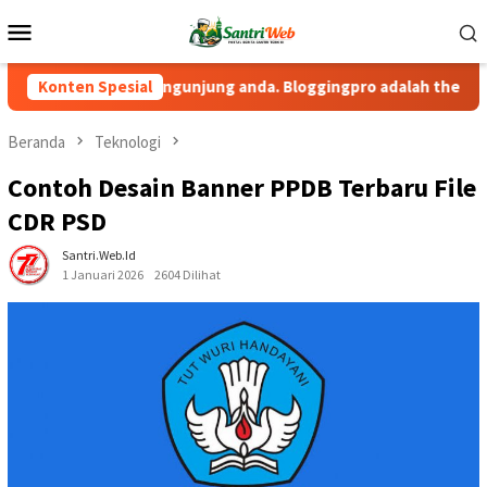
Loncat
Menu
ke
Mobile
konten
tahuan kepada pengunjung anda. Bloggingpro adalah theme wordp
Konten Spesial
Beranda
Teknologi
Contoh Desain Banner PPDB Terbaru File
CDR PSD
Santri.web.id
1 Januari 2026
2604 Dilihat