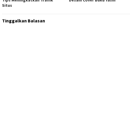
Tips Meningkatkan Traffik
Desain Cover Buku Yasin
Situs
Tinggalkan Balasan