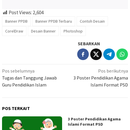
Post Views:
2,604
Banner PPDB
Banner PPDB Terbaru
Contoh Desain
CorelDraw
Desain Banner
Photoshop
SEBARKAN
Navigasi
Pos sebelumnya
Pos berikutnya
pos
Tugas dan Tanggung Jawab
3 Poster Pendidikan Agama
Guru Pendidikan Islam
Islami Format PSD
POS TERKAIT
3 Poster Pendidikan Agama
Islami Format PSD