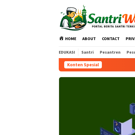
Loncat
ke
konten
HOME
ABOUT
CONTACT
PRI
EDUKASI
Santri
Pesantren
Pes
Konten Spesial