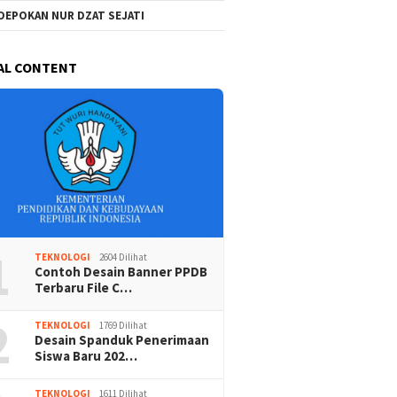
DEPOKAN NUR DZAT SEJATI
AL CONTENT
1
TEKNOLOGI
2604 Dilihat
Contoh Desain Banner PPDB
Terbaru File C…
2
TEKNOLOGI
1769 Dilihat
Desain Spanduk Penerimaan
Siswa Baru 202…
TEKNOLOGI
1611 Dilihat