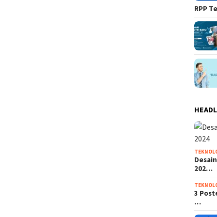
RPP Te
HEADL
TEKNOL
Desain
202…
TEKNOL
3 Post
…