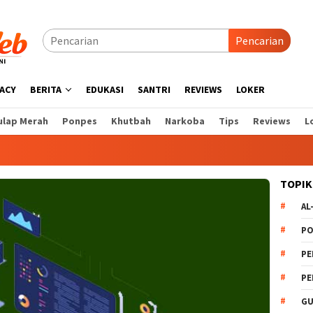
Pencarian
VACY
BERITA
EDUKASI
SANTRI
REVIEWS
LOKER
ulap Merah
Ponpes
Khutbah
Narkoba
Tips
Reviews
L
TOPIK
AL
PO
PE
PE
GU