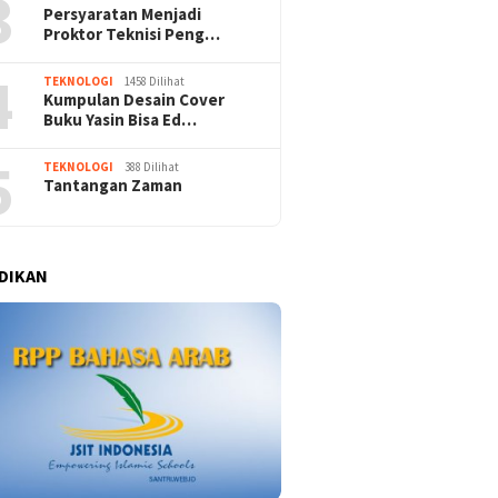
3
Persyaratan Menjadi
Proktor Teknisi Peng…
4
TEKNOLOGI
1458 Dilihat
Kumpulan Desain Cover
Buku Yasin Bisa Ed…
5
TEKNOLOGI
388 Dilihat
Tantangan Zaman
n Jabal Rahmah Mulia
RPP Tematik Terpadu Bahasa
Kupinan
Lowongan Guru SMA
Arab
Hamdal
ing
DIKAN