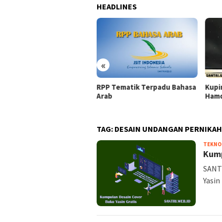
HEADLINES
«
5 Ho
 Tematik Terpadu Bahasa
Kupinang Engkau dengan
Ini
ab
Hamdalah
TAG:
DESAIN UNDANGAN PERNIKA
TEKNO
Kump
SANTR
Yasin