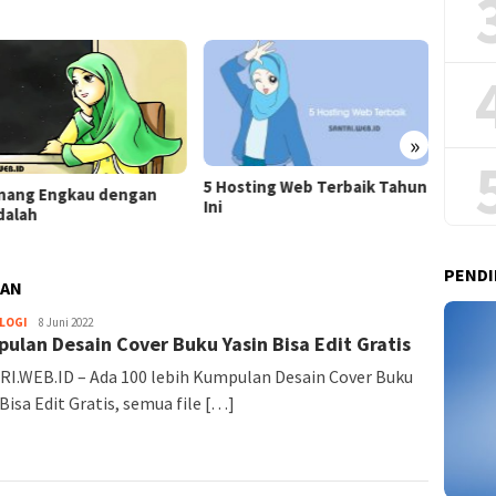
»
sting Web Terbaik Tahun
Desain Spanduk Penerimaan
Yayasa
Siswa Baru 2026
Buka 
Board
PENDI
HAN
LOGI
Santri.web.id
8 Juni 2022
ulan Desain Cover Buku Yasin Bisa Edit Gratis
I.WEB.ID – Ada 100 lebih Kumpulan Desain Cover Buku
 Bisa Edit Gratis, semua file […]