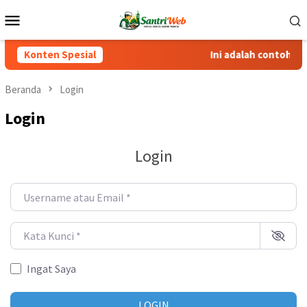
Loncat
Menu
ke
Mobile
konten
Konten Spesial
Ini adalah contoh pe
Beranda
Login
Login
Login
Username atau Email
*
Kata Kunci
*
Ingat Saya
LOGIN